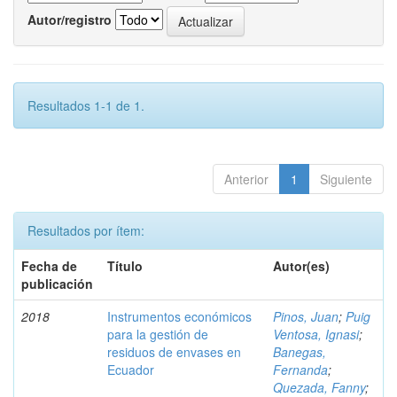
Autor/registro
Resultados 1-1 de 1.
Anterior
1
Siguiente
Resultados por ítem:
Fecha de
Título
Autor(es)
publicación
2018
Instrumentos económicos
Pinos, Juan
;
Puig
para la gestión de
Ventosa, Ignasi
;
residuos de envases en
Banegas,
Ecuador
Fernanda
;
Quezada, Fanny
;