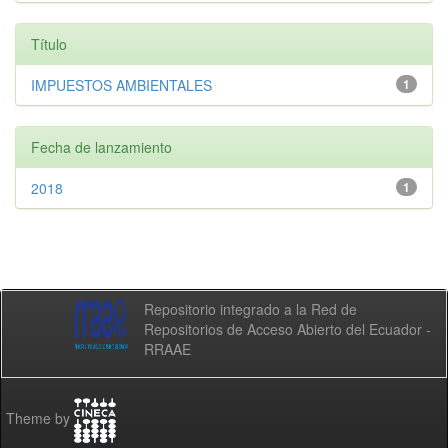
Título
IMPUESTOS AMBIENTALES
1
Fecha de lanzamiento
2018
1
Repositorio integrado a la Red de
Repositorios de Acceso Abierto del Ecuador -
RRAAE
Theme by