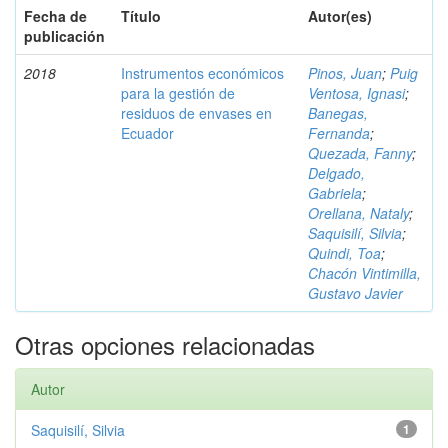
Fecha de
Título
Autor(es)
publicación
2018
Instrumentos económicos
Pinos, Juan
;
Puig
para la gestión de
Ventosa, Ignasi
;
residuos de envases en
Banegas,
Ecuador
Fernanda
;
Quezada, Fanny
;
Delgado,
Gabriela
;
Orellana, Nataly
;
Saquisilí, Silvia
;
Quindi, Toa
;
Chacón Vintimilla,
Gustavo Javier
Otras opciones relacionadas
Autor
Saquisilí, Silvia
1