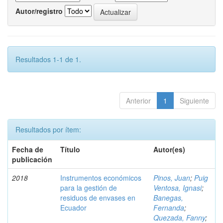
Autor/registro
Resultados 1-1 de 1.
Anterior
1
Siguiente
Resultados por ítem:
Fecha de
Título
Autor(es)
publicación
2018
Instrumentos económicos
Pinos, Juan
;
Puig
para la gestión de
Ventosa, Ignasi
;
residuos de envases en
Banegas,
Ecuador
Fernanda
;
Quezada, Fanny
;