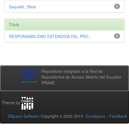
Saquisilí, Silvia
1
Título
RESPONSABILIDAD EXTENDIDA DEL PRO...
1
Repositorio integrado a la Red de
Repositorios de Acceso Abierto del Ecuador -
RRAAE
Theme by
DSpace Software
Copyright © 2002-2013
Duraspace
-
Feedback