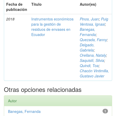
Fecha de
Título
Autor(es)
publicación
2018
Instrumentos económicos
Pinos, Juan
;
Puig
para la gestión de
Ventosa, Ignasi
;
residuos de envases en
Banegas,
Ecuador
Fernanda
;
Quezada, Fanny
;
Delgado,
Gabriela
;
Orellana, Nataly
;
Saquisilí, Silvia
;
Quindi, Toa
;
Chacón Vintimilla,
Gustavo Javier
Otras opciones relacionadas
Autor
Banegas, Fernanda
1