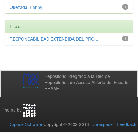
Quezada, Fanny
1
Título
RESPONSABILIDAD EXTENDIDA DEL PRO...
1
Repositorio integrado a la Red de
Repositorios de Acceso Abierto del Ecuador -
RRAAE
Theme by
DSpace Software
Copyright © 2002-2013
Duraspace
-
Feedback