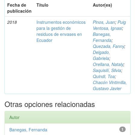
Fecha de
Título
Autor(es)
publicación
2018
Instrumentos económicos
Pinos, Juan
;
Puig
para la gestión de
Ventosa, Ignasi
;
residuos de envases en
Banegas,
Ecuador
Fernanda
;
Quezada, Fanny
;
Delgado,
Gabriela
;
Orellana, Nataly
;
Saquisilí, Silvia
;
Quindi, Toa
;
Chacón Vintimilla,
Gustavo Javier
Otras opciones relacionadas
Autor
Banegas, Fernanda
1