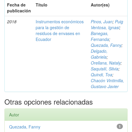
Fecha de
Título
Autor(es)
publicación
2018
Instrumentos económicos
Pinos, Juan
;
Puig
para la gestión de
Ventosa, Ignasi
;
residuos de envases en
Banegas,
Ecuador
Fernanda
;
Quezada, Fanny
;
Delgado,
Gabriela
;
Orellana, Nataly
;
Saquisilí, Silvia
;
Quindi, Toa
;
Chacón Vintimilla,
Gustavo Javier
Otras opciones relacionadas
Autor
Quezada, Fanny
1