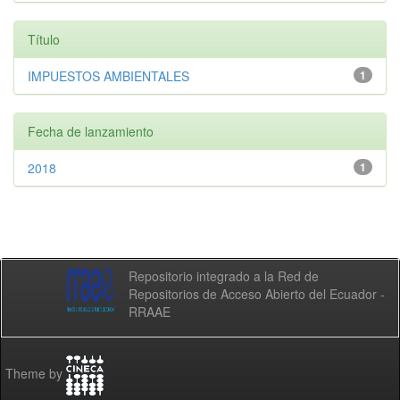
Título
IMPUESTOS AMBIENTALES
1
Fecha de lanzamiento
2018
1
Repositorio integrado a la Red de
Repositorios de Acceso Abierto del Ecuador -
RRAAE
Theme by