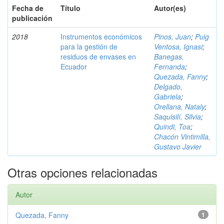
Fecha de
Título
Autor(es)
publicación
2018
Instrumentos económicos
Pinos, Juan
;
Puig
para la gestión de
Ventosa, Ignasi
;
residuos de envases en
Banegas,
Ecuador
Fernanda
;
Quezada, Fanny
;
Delgado,
Gabriela
;
Orellana, Nataly
;
Saquisilí, Silvia
;
Quindi, Toa
;
Chacón Vintimilla,
Gustavo Javier
Otras opciones relacionadas
Autor
Quezada, Fanny
1