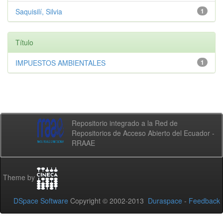
Saquisilí, Silvia
1
Título
IMPUESTOS AMBIENTALES
1
Repositorio integrado a la Red de
Repositorios de Acceso Abierto del Ecuador -
RRAAE
Theme by
DSpace Software
Copyright © 2002-2013
Duraspace
-
Feedback