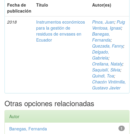
Fecha de
Título
Autor(es)
publicación
2018
Instrumentos económicos
Pinos, Juan
;
Puig
para la gestión de
Ventosa, Ignasi
;
residuos de envases en
Banegas,
Ecuador
Fernanda
;
Quezada, Fanny
;
Delgado,
Gabriela
;
Orellana, Nataly
;
Saquisilí, Silvia
;
Quindi, Toa
;
Chacón Vintimilla,
Gustavo Javier
Otras opciones relacionadas
Autor
Banegas, Fernanda
1