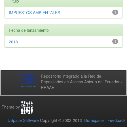
Título
IMPUESTOS AMBIENTALES
1
Fecha de lanzamiento
2018
1
Repositorio integrado a la Red de
Repositorios de Acceso Abierto del Ecuador -
RRAAE
Theme by
DSpace Software
Copyright © 2002-2013
Duraspace
-
Feedback