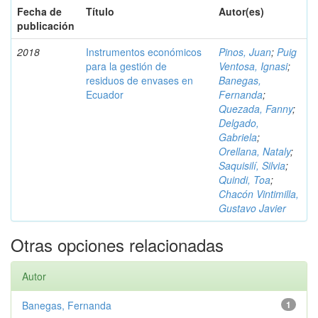
Fecha de
Título
Autor(es)
publicación
2018
Instrumentos económicos
Pinos, Juan
;
Puig
para la gestión de
Ventosa, Ignasi
;
residuos de envases en
Banegas,
Ecuador
Fernanda
;
Quezada, Fanny
;
Delgado,
Gabriela
;
Orellana, Nataly
;
Saquisilí, Silvia
;
Quindi, Toa
;
Chacón Vintimilla,
Gustavo Javier
Otras opciones relacionadas
Autor
Banegas, Fernanda
1