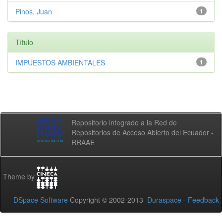
Pinos, Juan
1
Título
IMPUESTOS AMBIENTALES
1
Repositorio integrado a la Red de
Repositorios de Acceso Abierto del Ecuador -
RRAAE
Theme by
DSpace Software
Copyright © 2002-2013
Duraspace
-
Feedback