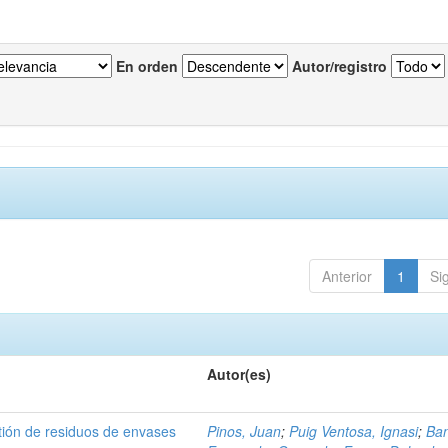
En orden
Autor/registro
Anterior
1
Si
Autor(es)
tión de residuos de envases
Pinos, Juan
;
Puig Ventosa, Ignasi
;
Ba