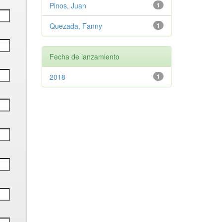
Pinos, Juan
1
Quezada, Fanny
1
Fecha de lanzamiento
2018
1