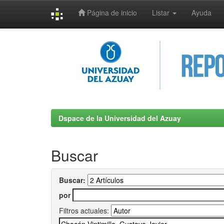
Página de inicio
Listar
Ayuda
Skip
navigation
Dspace de la Universidad del Azuay
Buscar
Buscar:
por
Filtros actuales: