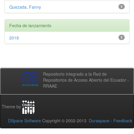
Quezada, Fanny
1
Fecha de lanzamiento
2018
1
Repositorio integrado a la Red de
Repositorios de Acceso Abierto del Ecuador -
RRAAE
Theme by
DSpace Software
Copyright © 2002-2013
Duraspace
-
Feedback