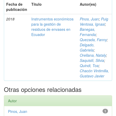
Fecha de
Título
Autor(es)
publicación
2018
Instrumentos económicos
Pinos, Juan
;
Puig
para la gestión de
Ventosa, Ignasi
;
residuos de envases en
Banegas,
Ecuador
Fernanda
;
Quezada, Fanny
;
Delgado,
Gabriela
;
Orellana, Nataly
;
Saquisilí, Silvia
;
Quindi, Toa
;
Chacón Vintimilla,
Gustavo Javier
Otras opciones relacionadas
Autor
Pinos, Juan
1