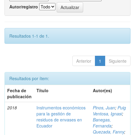
Autor/registro
Resultados 1-1 de 1.
Anterior
1
Siguiente
Resultados por ítem:
Fecha de
Título
Autor(es)
publicación
2018
Instrumentos económicos
Pinos, Juan
;
Puig
para la gestión de
Ventosa, Ignasi
;
residuos de envases en
Banegas,
Ecuador
Fernanda
;
Quezada, Fanny
;