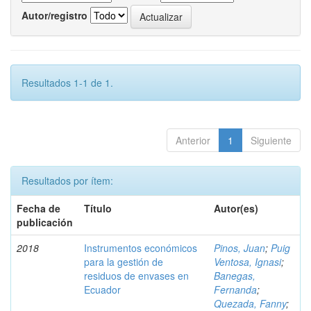
Autor/registro
Resultados 1-1 de 1.
Anterior
1
Siguiente
Resultados por ítem:
Fecha de
Título
Autor(es)
publicación
2018
Instrumentos económicos
Pinos, Juan
;
Puig
para la gestión de
Ventosa, Ignasi
;
residuos de envases en
Banegas,
Ecuador
Fernanda
;
Quezada, Fanny
;