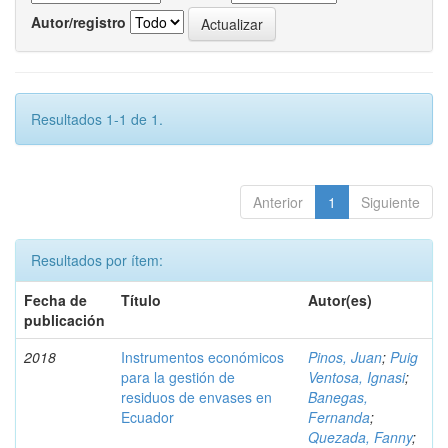
Autor/registro
Resultados 1-1 de 1.
Anterior
1
Siguiente
Resultados por ítem:
Fecha de
Título
Autor(es)
publicación
2018
Instrumentos económicos
Pinos, Juan
;
Puig
para la gestión de
Ventosa, Ignasi
;
residuos de envases en
Banegas,
Ecuador
Fernanda
;
Quezada, Fanny
;