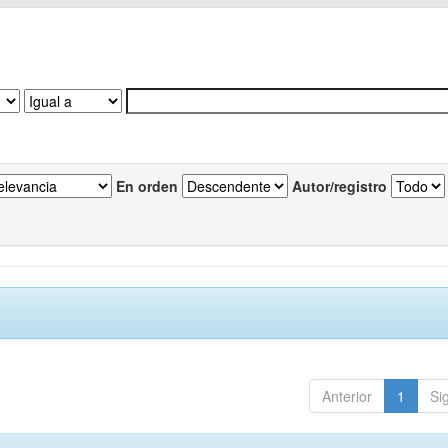
En orden
Autor/registro
Anterior
1
Si