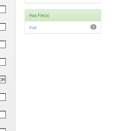
Has File(s)
true
1