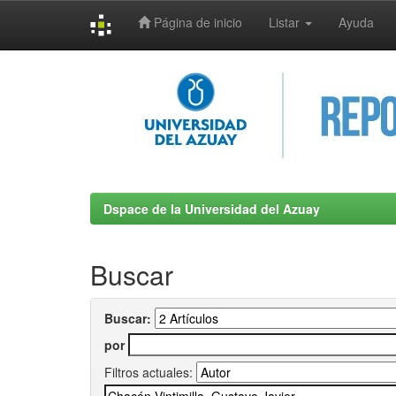
Página de inicio
Listar
Ayuda
Skip
navigation
Dspace de la Universidad del Azuay
Buscar
Buscar:
por
Filtros actuales: