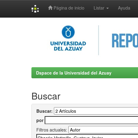
Página de inicio
Listar
Ayuda
Skip
navigation
Dspace de la Universidad del Azuay
Buscar
Buscar:
por
Filtros actuales: