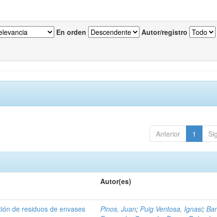
En orden
Autor/registro
Anterior
1
Si
Autor(es)
tión de residuos de envases
Pinos, Juan
;
Puig Ventosa, Ignasi
;
Ba