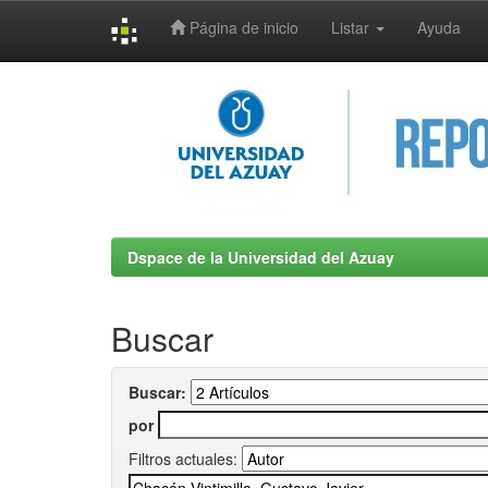
Página de inicio
Listar
Ayuda
Skip
navigation
Dspace de la Universidad del Azuay
Buscar
Buscar:
por
Filtros actuales: