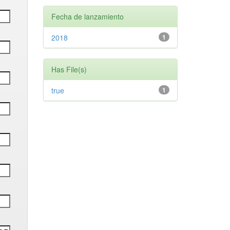
Fecha de lanzamiento
2018
1
Has File(s)
true
1