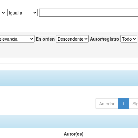
En orden
Autor/registro
Anterior
1
Si
Autor(es)