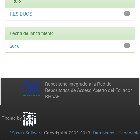
Título
RESIDUOS
1
Fecha de lanzamiento
2018
1
Repositorio integrado a la Red de
Repositorios de Acceso Abierto del Ecuador -
RRAAE
Theme by
DSpace Software
Copyright © 2002-2013
Duraspace
-
Feedback