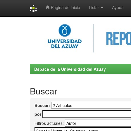
Página de inicio
Listar
Ayuda
Skip
navigation
Dspace de la Universidad del Azuay
Buscar
Buscar:
por
Filtros actuales: