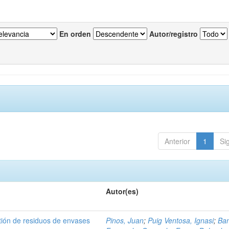
En orden
Autor/registro
Anterior
1
Si
Autor(es)
tión de residuos de envases
Pinos, Juan
;
Puig Ventosa, Ignasi
;
Ba