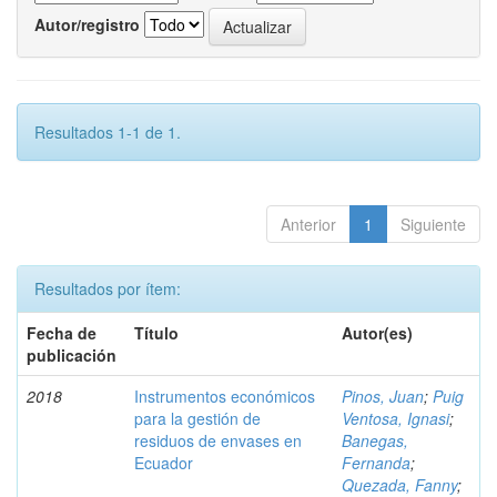
Autor/registro
Resultados 1-1 de 1.
Anterior
1
Siguiente
Resultados por ítem:
Fecha de
Título
Autor(es)
publicación
2018
Instrumentos económicos
Pinos, Juan
;
Puig
para la gestión de
Ventosa, Ignasi
;
residuos de envases en
Banegas,
Ecuador
Fernanda
;
Quezada, Fanny
;