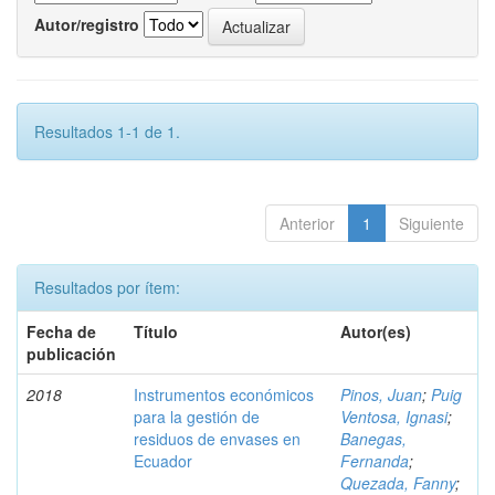
Autor/registro
Resultados 1-1 de 1.
Anterior
1
Siguiente
Resultados por ítem:
Fecha de
Título
Autor(es)
publicación
2018
Instrumentos económicos
Pinos, Juan
;
Puig
para la gestión de
Ventosa, Ignasi
;
residuos de envases en
Banegas,
Ecuador
Fernanda
;
Quezada, Fanny
;