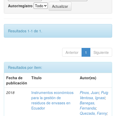
Autor/registro
Resultados 1-1 de 1.
Anterior
1
Siguiente
Resultados por ítem:
Fecha de
Título
Autor(es)
publicación
2018
Instrumentos económicos
Pinos, Juan
;
Puig
para la gestión de
Ventosa, Ignasi
;
residuos de envases en
Banegas,
Ecuador
Fernanda
;
Quezada, Fanny
;