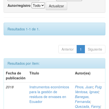
Autor/registro
Resultados 1-1 de 1.
Anterior
1
Siguiente
Resultados por ítem:
Fecha de
Título
Autor(es)
publicación
2018
Instrumentos económicos
Pinos, Juan
;
Puig
para la gestión de
Ventosa, Ignasi
;
residuos de envases en
Banegas,
Ecuador
Fernanda
;
Quezada, Fanny
;