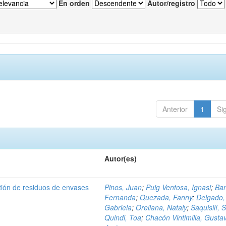
En orden
Autor/registro
Anterior
1
Si
Autor(es)
tión de residuos de envases
Pinos, Juan
;
Puig Ventosa, Ignasi
;
Ba
Fernanda
;
Quezada, Fanny
;
Delgado,
Gabriela
;
Orellana, Nataly
;
Saquisilí, S
Quindi, Toa
;
Chacón Vintimilla, Gusta