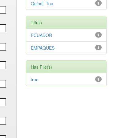
Quindi, Toa
1
Título
ECUADOR
1
EMPAQUES
1
Has File(s)
true
1