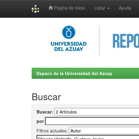
Página de inicio
Listar
Ayuda
Skip
navigation
Dspace de la Universidad del Azuay
Buscar
Buscar:
por
Filtros actuales: