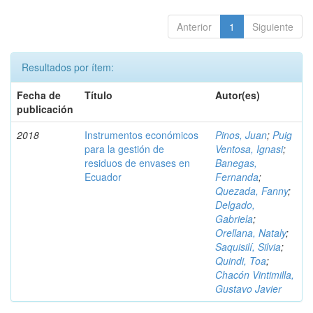
Anterior
1
Siguiente
Resultados por ítem:
Fecha de
Título
Autor(es)
publicación
2018
Instrumentos económicos
Pinos, Juan
;
Puig
para la gestión de
Ventosa, Ignasi
;
residuos de envases en
Banegas,
Ecuador
Fernanda
;
Quezada, Fanny
;
Delgado,
Gabriela
;
Orellana, Nataly
;
Saquisilí, Silvia
;
Quindi, Toa
;
Chacón Vintimilla,
Gustavo Javier