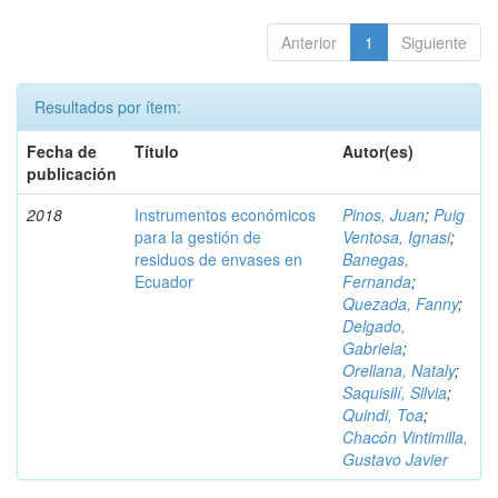
Anterior
1
Siguiente
Resultados por ítem:
Fecha de
Título
Autor(es)
publicación
2018
Instrumentos económicos
Pinos, Juan
;
Puig
para la gestión de
Ventosa, Ignasi
;
residuos de envases en
Banegas,
Ecuador
Fernanda
;
Quezada, Fanny
;
Delgado,
Gabriela
;
Orellana, Nataly
;
Saquisilí, Silvia
;
Quindi, Toa
;
Chacón Vintimilla,
Gustavo Javier