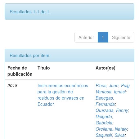
Resultados 1-1 de 1.
Anterior
1
Siguiente
Resultados por ítem:
Fecha de
Título
Autor(es)
publicación
2018
Instrumentos económicos
Pinos, Juan
;
Puig
para la gestión de
Ventosa, Ignasi
;
residuos de envases en
Banegas,
Ecuador
Fernanda
;
Quezada, Fanny
;
Delgado,
Gabriela
;
Orellana, Nataly
;
Saquisilí, Silvia
;