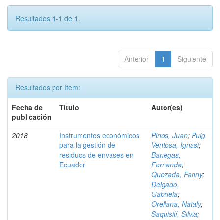
Resultados 1-1 de 1.
Anterior
1
Siguiente
Resultados por ítem:
Fecha de
Título
Autor(es)
publicación
2018
Instrumentos económicos
Pinos, Juan
;
Puig
para la gestión de
Ventosa, Ignasi
;
residuos de envases en
Banegas,
Ecuador
Fernanda
;
Quezada, Fanny
;
Delgado,
Gabriela
;
Orellana, Nataly
;
Saquisilí, Silvia
;