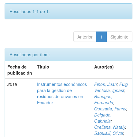
Resultados 1-1 de 1.
Anterior
1
Siguiente
Resultados por ítem:
Fecha de
Título
Autor(es)
publicación
2018
Instrumentos económicos
Pinos, Juan
;
Puig
para la gestión de
Ventosa, Ignasi
;
residuos de envases en
Banegas,
Ecuador
Fernanda
;
Quezada, Fanny
;
Delgado,
Gabriela
;
Orellana, Nataly
;
Saquisilí, Silvia
;