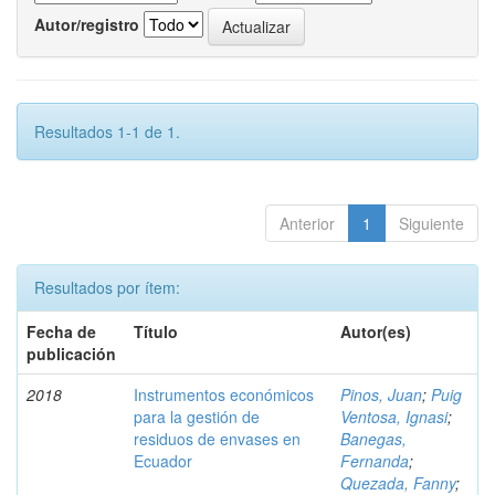
Autor/registro
Resultados 1-1 de 1.
Anterior
1
Siguiente
Resultados por ítem:
Fecha de
Título
Autor(es)
publicación
2018
Instrumentos económicos
Pinos, Juan
;
Puig
para la gestión de
Ventosa, Ignasi
;
residuos de envases en
Banegas,
Ecuador
Fernanda
;
Quezada, Fanny
;