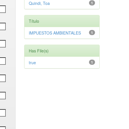
Quindi, Toa
1
Título
IMPUESTOS AMBIENTALES
1
Has File(s)
true
1