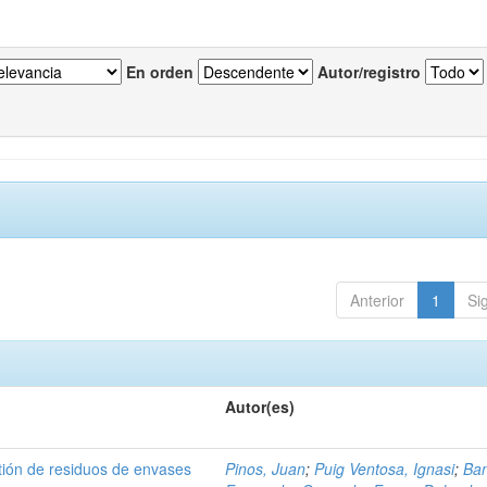
En orden
Autor/registro
Anterior
1
Si
Autor(es)
tión de residuos de envases
Pinos, Juan
;
Puig Ventosa, Ignasi
;
Ba