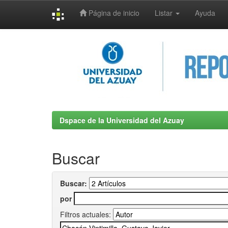
Página de inicio
Listar
Ayuda
Skip
navigation
Dspace de la Universidad del Azuay
Buscar
Buscar:
por
Filtros actuales: