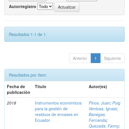
Autor/registro
Resultados 1-1 de 1.
Anterior
1
Siguiente
Resultados por ítem:
Fecha de
Título
Autor(es)
publicación
2018
Instrumentos económicos
Pinos, Juan
;
Puig
para la gestión de
Ventosa, Ignasi
;
residuos de envases en
Banegas,
Ecuador
Fernanda
;
Quezada, Fanny
;