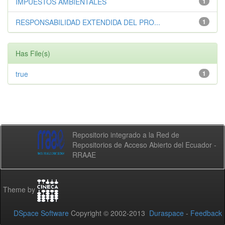
IMPUESTOS AMBIENTALES
1
RESPONSABILIDAD EXTENDIDA DEL PRO...
1
Has File(s)
true
1
Repositorio integrado a la Red de
Repositorios de Acceso Abierto del Ecuador -
RRAAE
Theme by
DSpace Software
Copyright © 2002-2013
Duraspace
-
Feedback