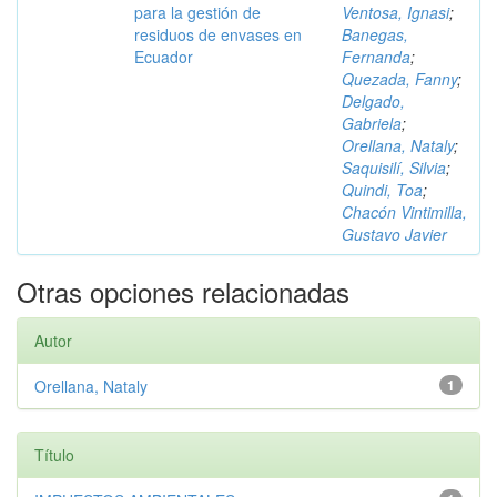
para la gestión de
Ventosa, Ignasi
;
residuos de envases en
Banegas,
Ecuador
Fernanda
;
Quezada, Fanny
;
Delgado,
Gabriela
;
Orellana, Nataly
;
Saquisilí, Silvia
;
Quindi, Toa
;
Chacón Vintimilla,
Gustavo Javier
Otras opciones relacionadas
Autor
Orellana, Nataly
1
Título