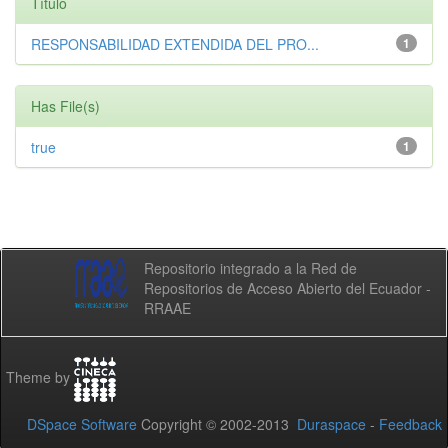
Título
RESPONSABILIDAD EXTENDIDA DEL PRO...
1
Has File(s)
true
1
Repositorio integrado a la Red de
Repositorios de Acceso Abierto del Ecuador -
RRAAE
Theme by
DSpace Software
Copyright © 2002-2013
Duraspace
-
Feedback