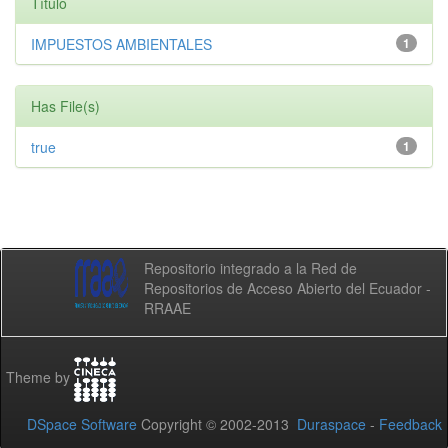
Título
IMPUESTOS AMBIENTALES
1
Has File(s)
true
1
Repositorio integrado a la Red de
Repositorios de Acceso Abierto del Ecuador -
RRAAE
Theme by
DSpace Software
Copyright © 2002-2013
Duraspace
-
Feedback