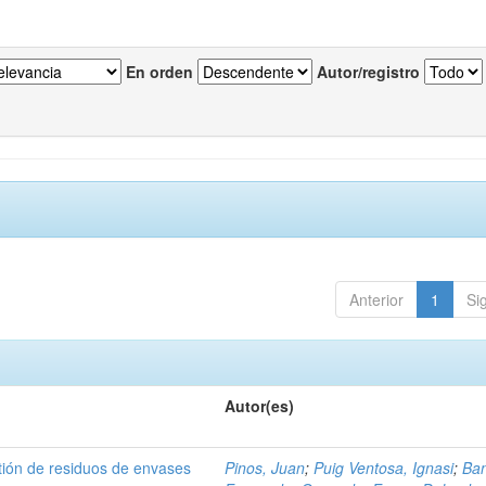
En orden
Autor/registro
Anterior
1
Si
Autor(es)
tión de residuos de envases
Pinos, Juan
;
Puig Ventosa, Ignasi
;
Ba