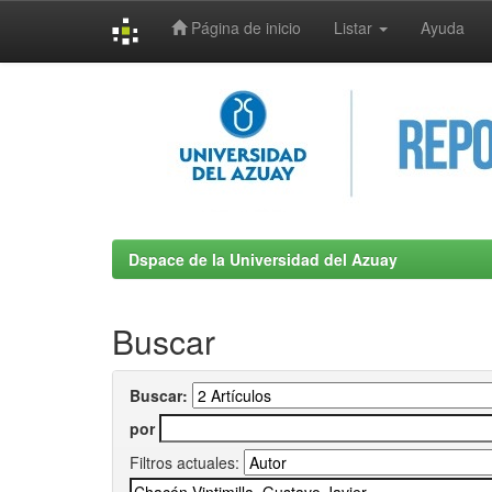
Página de inicio
Listar
Ayuda
Skip
navigation
Dspace de la Universidad del Azuay
Buscar
Buscar:
por
Filtros actuales: