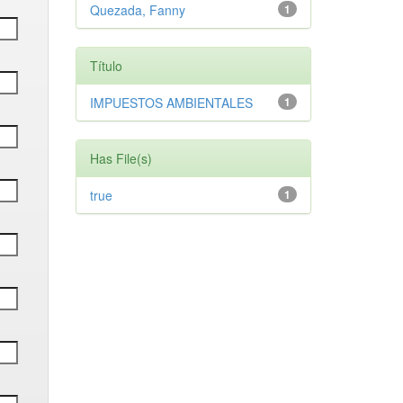
Quezada, Fanny
1
Título
IMPUESTOS AMBIENTALES
1
Has File(s)
true
1