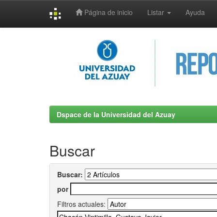
Página de inicio
Listar
Ayuda
Skip
navigation
Dspace de la Universidad del Azuay
Buscar
Buscar:
por
Filtros actuales: