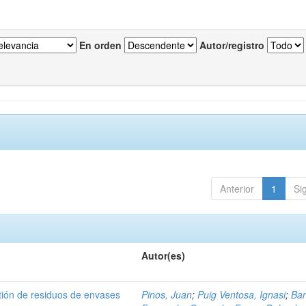
En orden
Autor/registro
Anterior
1
Si
Autor(es)
tión de residuos de envases
Pinos, Juan
;
Puig Ventosa, Ignasi
;
Ba