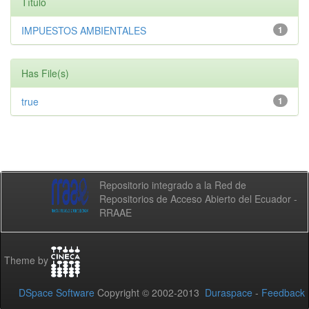
Título
IMPUESTOS AMBIENTALES
1
Has File(s)
true
1
Repositorio integrado a la Red de
Repositorios de Acceso Abierto del Ecuador -
RRAAE
Theme by
DSpace Software
Copyright © 2002-2013
Duraspace
-
Feedback