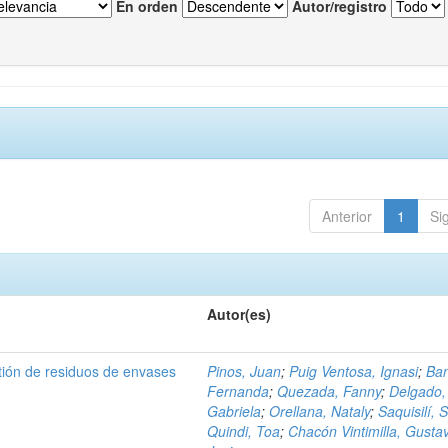
En orden
Autor/registro
Anterior
1
Si
Autor(es)
tión de residuos de envases
Pinos, Juan
;
Puig Ventosa, Ignasi
;
Ba
Fernanda
;
Quezada, Fanny
;
Delgado,
Gabriela
;
Orellana, Nataly
;
Saquisilí, S
Quindi, Toa
;
Chacón Vintimilla, Gusta