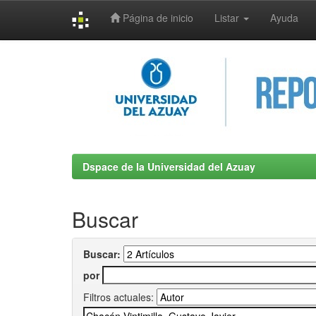
Página de inicio
Listar
Ayuda
Skip
navigation
Dspace de la Universidad del Azuay
Buscar
Buscar:
por
Filtros actuales: