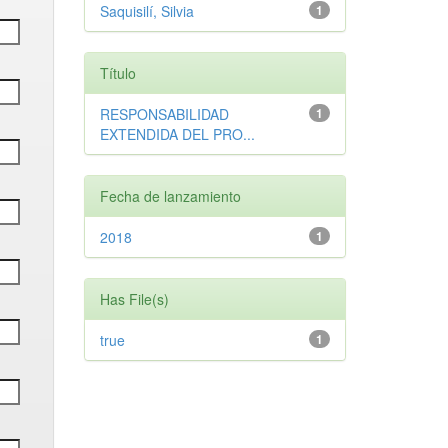
Saquisilí, Silvia
1
Título
RESPONSABILIDAD
1
EXTENDIDA DEL PRO...
Fecha de lanzamiento
2018
1
Has File(s)
true
1