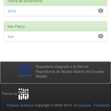
Fecha de lanzamiento
2018
1
Has File(s)
true
1
Repositorio integrado a la Red de
Repositorios de Acceso Abierto del Ecuador -
RRAAE
Theme by
DSpace Software
Copyright © 2002-2013
Duraspace
-
Feedback