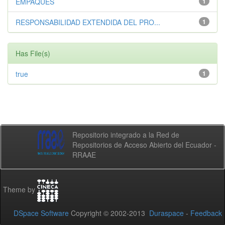
EMPAQUES
1
RESPONSABILIDAD EXTENDIDA DEL PRO...
1
Has File(s)
true
1
Repositorio integrado a la Red de
Repositorios de Acceso Abierto del Ecuador -
RRAAE
Theme by
DSpace Software
Copyright © 2002-2013
Duraspace
-
Feedback