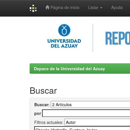
Página de inicio
Listar
Ayuda
Skip
navigation
Dspace de la Universidad del Azuay
Buscar
Buscar:
por
Filtros actuales: