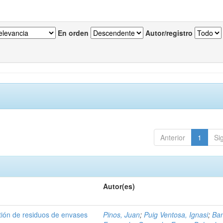
En orden
Autor/registro
Anterior
1
Si
Autor(es)
tión de residuos de envases
Pinos, Juan
;
Puig Ventosa, Ignasi
;
Ba