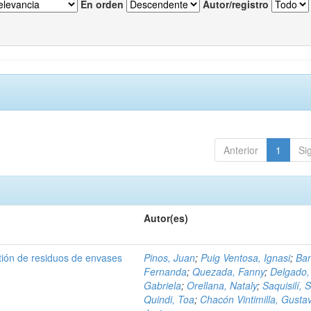
En orden
Autor/registro
Anterior
1
Si
Autor(es)
tión de residuos de envases
Pinos, Juan
;
Puig Ventosa, Ignasi
;
Ba
Fernanda
;
Quezada, Fanny
;
Delgado,
Gabriela
;
Orellana, Nataly
;
Saquisilí, S
Quindi, Toa
;
Chacón Vintimilla, Gusta