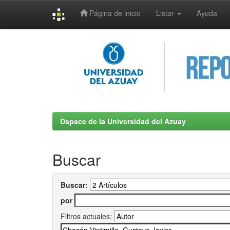
Página de inicio
Listar
Ayuda
Skip
navigation
Dspace de la Universidad del Azuay
Buscar
Buscar:
por
Filtros actuales: