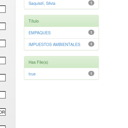
Saquisilí, Silvia
1
Título
EMPAQUES
1
IMPUESTOS AMBIENTALES
1
Has File(s)
true
1