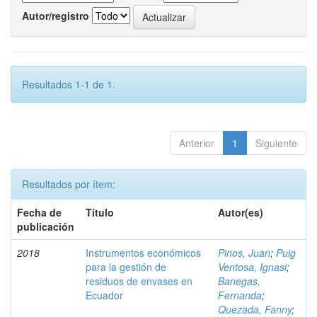
Autor/registro
Resultados 1-1 de 1.
Anterior
1
Siguiente
Resultados por ítem:
Fecha de
Título
Autor(es)
publicación
2018
Instrumentos económicos
Pinos, Juan
;
Puig
para la gestión de
Ventosa, Ignasi
;
residuos de envases en
Banegas,
Ecuador
Fernanda
;
Quezada, Fanny
;