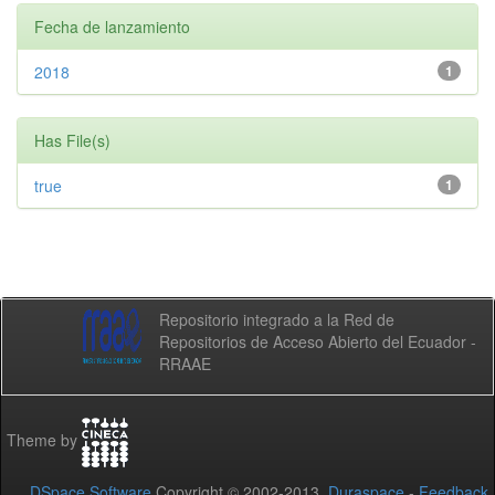
Fecha de lanzamiento
2018
1
Has File(s)
true
1
Repositorio integrado a la Red de
Repositorios de Acceso Abierto del Ecuador -
RRAAE
Theme by
DSpace Software
Copyright © 2002-2013
Duraspace
-
Feedback