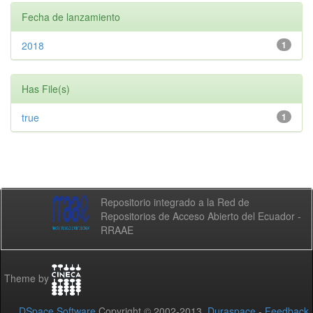
Fecha de lanzamiento
2018
1
Has File(s)
true
1
Repositorio integrado a la Red de
Repositorios de Acceso Abierto del Ecuador -
RRAAE
Theme by
DSpace Software
Copyright © 2002-2013
Duraspace
-
Feedback