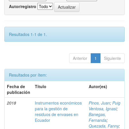
Autor/registro
Resultados 1-1 de 1.
Anterior
1
Siguiente
Resultados por ítem:
Fecha de
Título
Autor(es)
publicación
2018
Instrumentos económicos
Pinos, Juan
;
Puig
para la gestión de
Ventosa, Ignasi
;
residuos de envases en
Banegas,
Ecuador
Fernanda
;
Quezada, Fanny
;