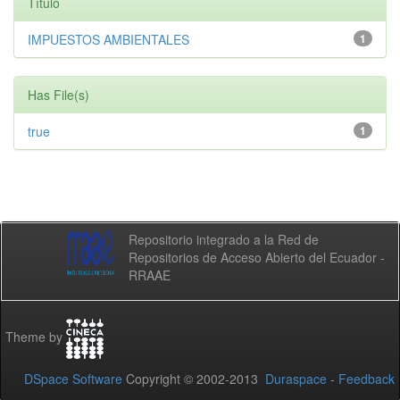
Título
IMPUESTOS AMBIENTALES
1
Has File(s)
true
1
Repositorio integrado a la Red de
Repositorios de Acceso Abierto del Ecuador -
RRAAE
Theme by
DSpace Software
Copyright © 2002-2013
Duraspace
-
Feedback