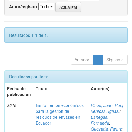
Autor/registro
Resultados 1-1 de 1.
Anterior
1
Siguiente
Resultados por ítem:
Fecha de
Título
Autor(es)
publicación
2018
Instrumentos económicos
Pinos, Juan
;
Puig
para la gestión de
Ventosa, Ignasi
;
residuos de envases en
Banegas,
Ecuador
Fernanda
;
Quezada, Fanny
;