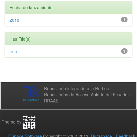
Fecha de lanzamiento
2018
1
Has File(s)
true
1
Repositorio integrado a la Red de
Repositorios de Acceso Abierto del Ecuador -
RRAAE
Theme by
DSpace Software
Copyright © 2002-2013
Duraspace
-
Feedback