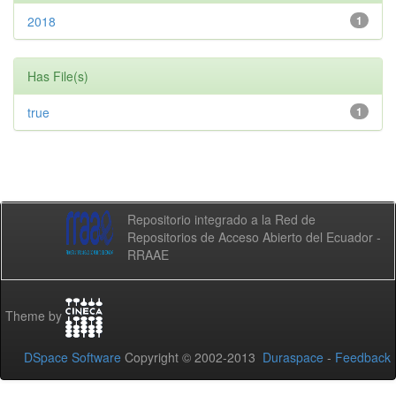
2018
1
Has File(s)
true
1
Repositorio integrado a la Red de
Repositorios de Acceso Abierto del Ecuador -
RRAAE
Theme by
DSpace Software
Copyright © 2002-2013
Duraspace
-
Feedback