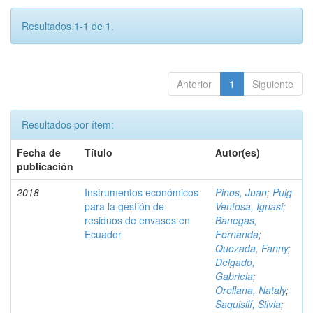
Resultados 1-1 de 1.
Anterior
1
Siguiente
Resultados por ítem:
Fecha de
Título
Autor(es)
publicación
2018
Instrumentos económicos
Pinos, Juan
;
Puig
para la gestión de
Ventosa, Ignasi
;
residuos de envases en
Banegas,
Ecuador
Fernanda
;
Quezada, Fanny
;
Delgado,
Gabriela
;
Orellana, Nataly
;
Saquisilí, Silvia
;