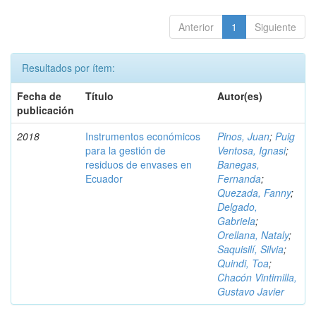
Anterior
1
Siguiente
Resultados por ítem:
Fecha de
Título
Autor(es)
publicación
2018
Instrumentos económicos
Pinos, Juan
;
Puig
para la gestión de
Ventosa, Ignasi
;
residuos de envases en
Banegas,
Ecuador
Fernanda
;
Quezada, Fanny
;
Delgado,
Gabriela
;
Orellana, Nataly
;
Saquisilí, Silvia
;
Quindi, Toa
;
Chacón Vintimilla,
Gustavo Javier